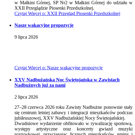
w Małkini Górnej, SP Nr2 w Małkini Górnej do udziału w
XXII Przeglądzie Piosenki Przedszkolnej.
Czytaj
Więcej
o: XXII Przegląd Piosenki Przedszkolnej
Nasze wakacyjne propozycje
9
lipca
2026
Czytaj
Więcej
o: Nasze wakacyjne propozycje
XXV Nadbużańska Noc Świętojańska w Zawistach
Nadbużnych już za nami
2
lipca
2026
27–28 czerwca 2026 roku Zawisty Nadbużne ponownie stały
się centrum letniej zabawy i integracji mieszkańców podczas
jubileuszowej, XXV Nadbużańskiej Nocy Świętojańskiej.
Dwudniowe wydarzenie obfitowało w rywalizację sportową,
występy artystyczne oraz koncerty gwiazd muzyki
rozrywkowej, przyciągając licznych mieszkańców gminy i