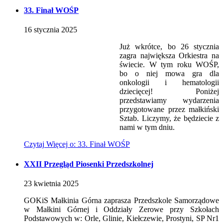
33. Finał WOŚP
16
stycznia
2025
Już wkrótce, bo 26 stycznia
zagra największa Orkiestra na
świecie. W tym roku WOŚP,
bo o niej mowa gra dla
onkologii i hematologii
dziecięcej! Poniżej
przedstawiamy wydarzenia
przygotowane przez małkiński
Sztab. Liczymy, że będziecie z
nami w tym dniu.
Czytaj
Więcej
o: 33. Finał WOŚP
XXII Przegląd Piosenki Przedszkolnej
23
kwietnia
2025
GOKiS Małkinia Górna zaprasza Przedszkole Samorządowe
w Małkini Górnej i Oddziały Zerowe przy Szkołach
Podstawowych w: Orle, Glinie, Kiełczewie, Prostyni, SP Nr1