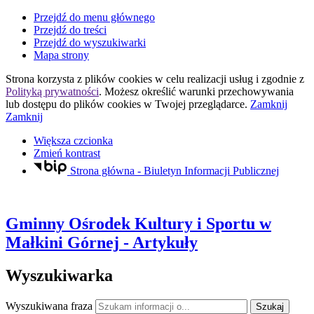
Przejdź do menu głównego
Przejdź do treści
Przejdź do wyszukiwarki
Mapa strony
Strona korzysta z plików
cookies
w celu realizacji usług i zgodnie z
Polityką prywatności
. Możesz określić warunki przechowywania
lub dostępu do plików
cookies
w Twojej przeglądarce.
Zamknij
Zamknij
Większa czcionka
Zmień kontrast
Strona główna - Biuletyn Informacji Publicznej
Gminny Ośrodek Kultury i Sportu
w
Małkini Górnej
- Artykuły
Wyszukiwarka
Wyszukiwana fraza
Szukaj