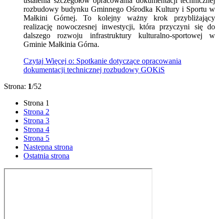
ustalenia szczegółów opracowania dokumentacji technicznej
rozbudowy budynku Gminnego Ośrodka Kultury i Sportu w
Małkini Górnej. To kolejny ważny krok przybliżający
realizację nowoczesnej inwestycji, która przyczyni się do
dalszego rozwoju infrastruktury kulturalno-sportowej w
Gminie Małkinia Górna.
Czytaj
Więcej
o: Spotkanie dotyczące opracowania
dokumentacji technicznej rozbudowy GOKiS
Strona:
1
/52
Strona
1
Strona
2
Strona
3
Strona
4
Strona
5
Następna strona
Ostatnia strona