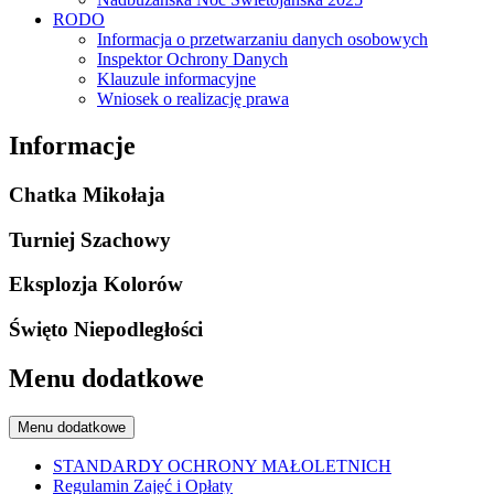
RODO
Informacja o przetwarzaniu danych osobowych
Inspektor Ochrony Danych
Klauzule informacyjne
Wniosek o realizację prawa
Informacje
Chatka Mikołaja
Turniej Szachowy
Eksplozja Kolorów
Święto Niepodległości
Menu dodatkowe
Menu dodatkowe
STANDARDY OCHRONY MAŁOLETNICH
Regulamin Zajęć i Opłaty