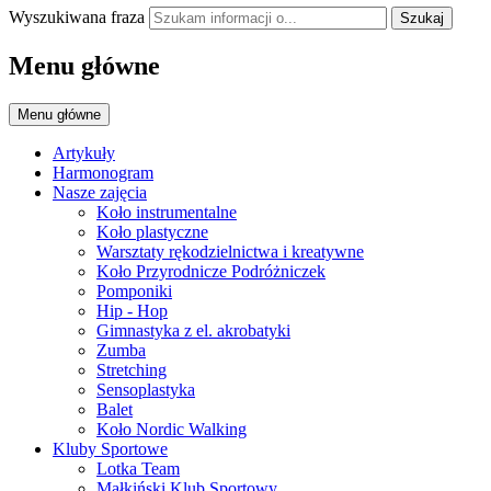
Wyszukiwana fraza
Szukaj
Menu główne
Menu główne
Artykuły
Harmonogram
Nasze zajęcia
Koło instrumentalne
Koło plastyczne
Warsztaty rękodzielnictwa i kreatywne
Koło Przyrodnicze Podróżniczek
Pomponiki
Hip - Hop
Gimnastyka z el. akrobatyki
Zumba
Stretching
Sensoplastyka
Balet
Koło Nordic Walking
Kluby Sportowe
Lotka Team
Małkiński Klub Sportowy