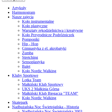
Artykuły
Harmonogram
Nasze zajęcia
Koło instrumentalne
Koło plastyczne
Warsztaty rękodzielnictwa i kreatywne
Koło Przyrodnicze Podróżniczek
Pomponiki
Hip - Hop
Gimnastyka z el. akrobatyki
Zumba
Stretching
Sensoplastyka
Balet
Koło Nordic Walking
Kluby Sportowe
Lotka Team
Małkiński Klub Sportowy
UKS 2 Małkinia Górna
Małkiński Klub Biegacza "TEAM"
Koło Nordic Walking
Skatepark
Nadbużańska Noc Świetojańska - Historia
Nadbużańska Noc Świętojańska 2003