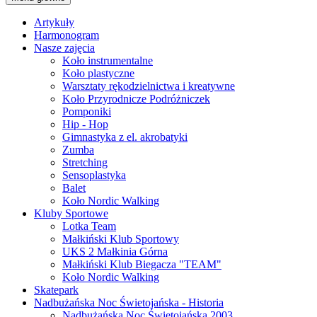
Artykuły
Harmonogram
Nasze zajęcia
Koło instrumentalne
Koło plastyczne
Warsztaty rękodzielnictwa i kreatywne
Koło Przyrodnicze Podróżniczek
Pomponiki
Hip - Hop
Gimnastyka z el. akrobatyki
Zumba
Stretching
Sensoplastyka
Balet
Koło Nordic Walking
Kluby Sportowe
Lotka Team
Małkiński Klub Sportowy
UKS 2 Małkinia Górna
Małkiński Klub Biegacza "TEAM"
Koło Nordic Walking
Skatepark
Nadbużańska Noc Świetojańska - Historia
Nadbużańska Noc Świętojańska 2003