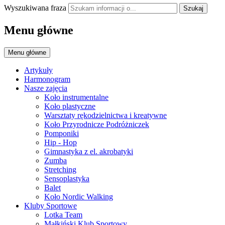
Wyszukiwana fraza
Szukaj
Menu główne
Menu główne
Artykuły
Harmonogram
Nasze zajęcia
Koło instrumentalne
Koło plastyczne
Warsztaty rękodzielnictwa i kreatywne
Koło Przyrodnicze Podróżniczek
Pomponiki
Hip - Hop
Gimnastyka z el. akrobatyki
Zumba
Stretching
Sensoplastyka
Balet
Koło Nordic Walking
Kluby Sportowe
Lotka Team
Małkiński Klub Sportowy