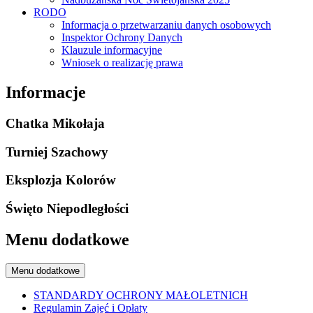
RODO
Informacja o przetwarzaniu danych osobowych
Inspektor Ochrony Danych
Klauzule informacyjne
Wniosek o realizację prawa
Informacje
Chatka Mikołaja
Turniej Szachowy
Eksplozja Kolorów
Święto Niepodległości
Menu dodatkowe
Menu dodatkowe
STANDARDY OCHRONY MAŁOLETNICH
Regulamin Zajęć i Opłaty