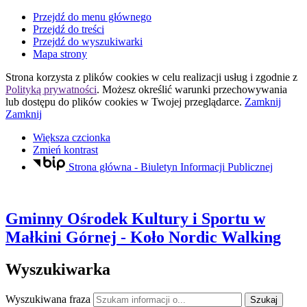
Przejdź do menu głównego
Przejdź do treści
Przejdź do wyszukiwarki
Mapa strony
Strona korzysta z plików
cookies
w celu realizacji usług i zgodnie z
Polityką prywatności
. Możesz określić warunki przechowywania
lub dostępu do plików
cookies
w Twojej przeglądarce.
Zamknij
Zamknij
Większa czcionka
Zmień kontrast
Strona główna - Biuletyn Informacji Publicznej
Gminny Ośrodek Kultury i Sportu
w
Małkini Górnej
- Koło Nordic Walking
Wyszukiwarka
Wyszukiwana fraza
Szukaj