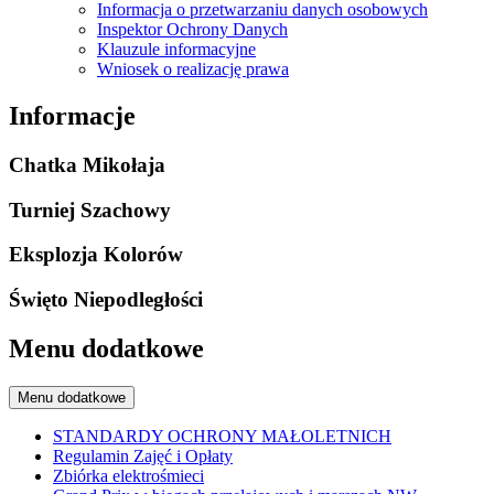
Informacja o przetwarzaniu danych osobowych
Inspektor Ochrony Danych
Klauzule informacyjne
Wniosek o realizację prawa
Informacje
Chatka Mikołaja
Turniej Szachowy
Eksplozja Kolorów
Święto Niepodległości
Menu dodatkowe
Menu dodatkowe
STANDARDY OCHRONY MAŁOLETNICH
Regulamin Zajęć i Opłaty
Zbiórka elektrośmieci