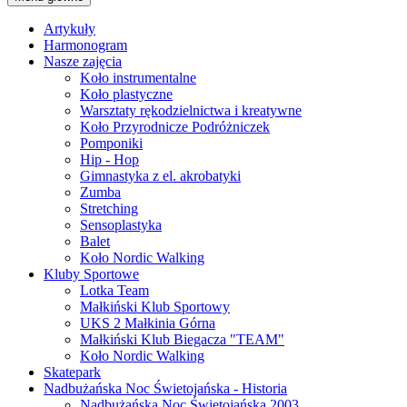
Artykuły
Harmonogram
Nasze zajęcia
Koło instrumentalne
Koło plastyczne
Warsztaty rękodzielnictwa i kreatywne
Koło Przyrodnicze Podróżniczek
Pomponiki
Hip - Hop
Gimnastyka z el. akrobatyki
Zumba
Stretching
Sensoplastyka
Balet
Koło Nordic Walking
Kluby Sportowe
Lotka Team
Małkiński Klub Sportowy
UKS 2 Małkinia Górna
Małkiński Klub Biegacza "TEAM"
Koło Nordic Walking
Skatepark
Nadbużańska Noc Świetojańska - Historia
Nadbużańska Noc Świętojańska 2003