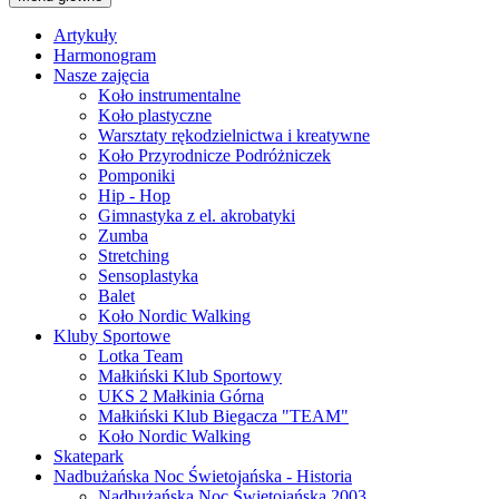
Artykuły
Harmonogram
Nasze zajęcia
Koło instrumentalne
Koło plastyczne
Warsztaty rękodzielnictwa i kreatywne
Koło Przyrodnicze Podróżniczek
Pomponiki
Hip - Hop
Gimnastyka z el. akrobatyki
Zumba
Stretching
Sensoplastyka
Balet
Koło Nordic Walking
Kluby Sportowe
Lotka Team
Małkiński Klub Sportowy
UKS 2 Małkinia Górna
Małkiński Klub Biegacza "TEAM"
Koło Nordic Walking
Skatepark
Nadbużańska Noc Świetojańska - Historia
Nadbużańska Noc Świętojańska 2003