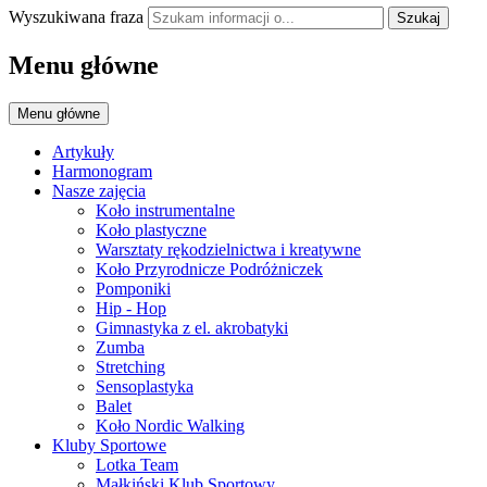
Wyszukiwana fraza
Szukaj
Menu główne
Menu główne
Artykuły
Harmonogram
Nasze zajęcia
Koło instrumentalne
Koło plastyczne
Warsztaty rękodzielnictwa i kreatywne
Koło Przyrodnicze Podróżniczek
Pomponiki
Hip - Hop
Gimnastyka z el. akrobatyki
Zumba
Stretching
Sensoplastyka
Balet
Koło Nordic Walking
Kluby Sportowe
Lotka Team
Małkiński Klub Sportowy