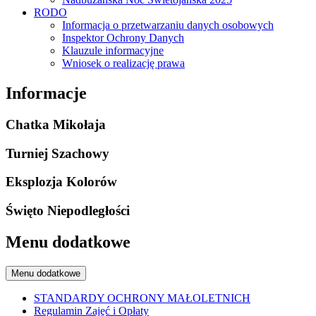
RODO
Informacja o przetwarzaniu danych osobowych
Inspektor Ochrony Danych
Klauzule informacyjne
Wniosek o realizację prawa
Informacje
Chatka Mikołaja
Turniej Szachowy
Eksplozja Kolorów
Święto Niepodległości
Menu dodatkowe
Menu dodatkowe
STANDARDY OCHRONY MAŁOLETNICH
Regulamin Zajęć i Opłaty