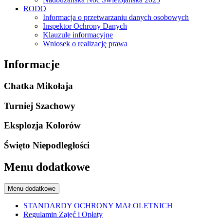
RODO
Informacja o przetwarzaniu danych osobowych
Inspektor Ochrony Danych
Klauzule informacyjne
Wniosek o realizację prawa
Informacje
Chatka Mikołaja
Turniej Szachowy
Eksplozja Kolorów
Święto Niepodległości
Menu dodatkowe
Menu dodatkowe
STANDARDY OCHRONY MAŁOLETNICH
Regulamin Zajęć i Opłaty