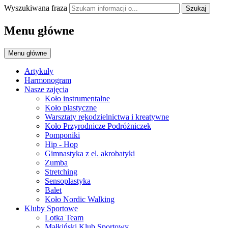
Wyszukiwana fraza
Szukaj
Menu główne
Menu główne
Artykuły
Harmonogram
Nasze zajęcia
Koło instrumentalne
Koło plastyczne
Warsztaty rękodzielnictwa i kreatywne
Koło Przyrodnicze Podróżniczek
Pomponiki
Hip - Hop
Gimnastyka z el. akrobatyki
Zumba
Stretching
Sensoplastyka
Balet
Koło Nordic Walking
Kluby Sportowe
Lotka Team
Małkiński Klub Sportowy